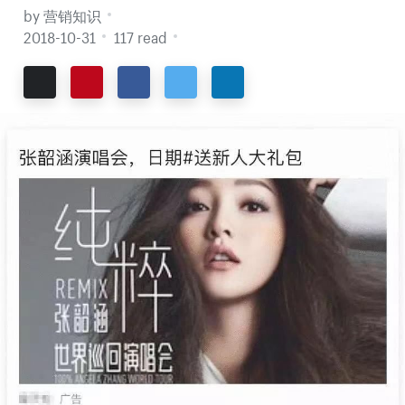
by 营销知识
2018-10-31
117 read
Email
Pinterest
Facebook
Twitter
LinkedIn