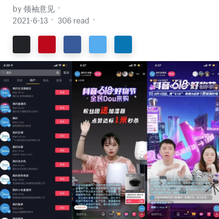
by 领袖意见
2021-6-13
306 read
Email
Pinterest
Facebook
Twitter
LinkedIn