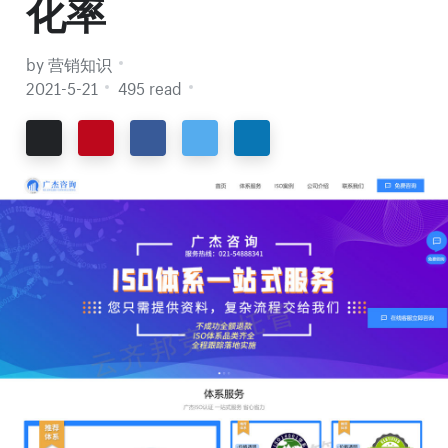
化率
by 营销知识
2021-5-21
495 read
Email
Pinterest
Facebook
Twitter
LinkedIn