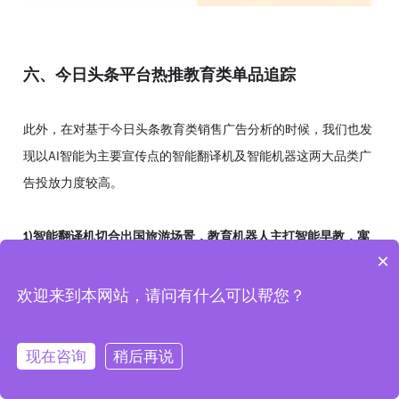
六、今日头条平台热推教育类单品追踪
此外，在对基于今日头条教育类销售广告分析的时候，我们也发
现以AI智能为主要宣传点的智能翻译机及智能机器这两大品类广
告投放力度较高。
1)智能翻译机切合出国旅游场景，教育机器人主打智能早教，寓
×
教于乐
欢迎来到本网站，请问有什么可以帮您？
在今日头条平台中，智能翻译机广告投放力度大，投放广告语主
要围绕“出国旅游”这一场景，强调多国语言(72国/32国/27国)，
现在咨询
稍后再说
一键翻译，拍照识别几大特点，整体价格都在1000元以上，投
放广告素材主要为产品宣传展示海报类，而落地页主要以头条官