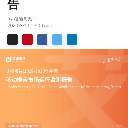
告
by 领袖意见
2020-2-10
403 read
Email
Pinterest
Facebook
Twitter
LinkedIn